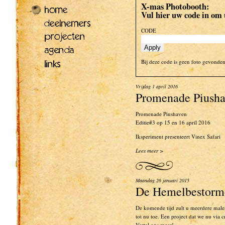
X-mas Photobooth:
Vul hier uw code in om
CODE
Bij deze code is geen foto gevonden
Vrijdag 1 april 2016
Promenade Piushav
Promenade Piushaven
Editie#3 op 15 en 16 april 2016
Iksperiment presenteert Vinex Safari
Lees meer >
Maandag 26 januari 2015
De Hemelbestorm
De komende tijd zult u meerdere male
tot nu toe. Een project dat we nu via 
Vertel ons meer!