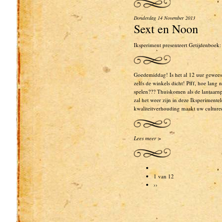
Donderdag 14 November 2013
Sext en Noon
Iksperiment presenteert Getijdenboek
Goedemiddag! Is het al 12 uur geweest
zelfs de winkels dicht! Pfff, hoe lang
spelen??? Thuiskomen als de lantaarn
zal het weer zijn in deze Iksperiment
kwaliteitverhouding maakt uw culture
Lees meer >
1 van 12
››