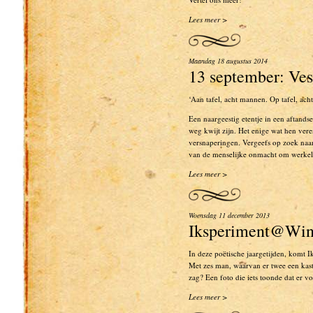
Lees meer >
Maandag 18 augustus 2014
13 september: Ve
‘Aan tafel, acht mannen. Op tafel, acht
Een naargeestig etentje in een aftand
weg kwijt zijn. Het enige wat hen vere
versnaperingen. Vergeefs op zoek na
van de menselijke onmacht om werkeli
Lees meer >
Woensdag 11 december 2013
Iksperiment@Win
In deze poëtische jaargetijden, komt I
Met zes man, waarvan er twee een kast
zag? Een foto die iets toonde dat er 
Lees meer >