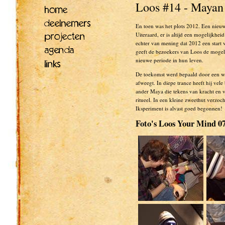
Loos #14 - Mayan
En toen was het plots 2012. Een nieuw
Uiteraard, er is altijd een mogelijkhei
echter van mening dat 2012 een start v
geeft de bezoekers van Loos de mogeli
nieuwe periode in hun leven.
De toekomst werd bepaald door een wa
afweegt. In diepe trance heeft hij vel
ander Maya die tekens van kracht en v
ritueel. In een kleine zweethut verzoc
Iksperiment is alvast goed begonnen!
Foto's Loos Your Mind 0